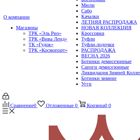
Мюли
Сабо
Качалки
О компании
ЛЕТНЯЯ РАСПРОДАЖА
Магазины
НОВАЯ КОЛЛЕКЦИЯ
ТРК «Эль Рио»
Кроссовки
ТРК «Вива Ленд»
Туфли
ТК «Гудок»
Туфли-лодочки
ТРК «Космопорт»
РАСПРОДАЖА
ВЕСНА 2026
Ботинки демисезонные
Сапоги демисезонные
Ликвидация Зимней Колл
Ботинки зимние
Угги
Сравнение
0
Отложенные
0
Корзина
0
0