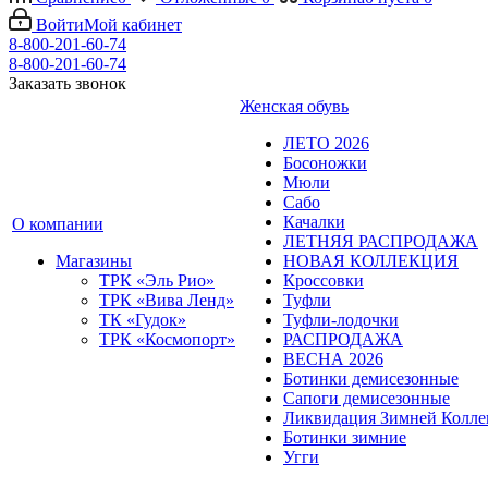
Войти
Мой кабинет
8-800-201-60-74
8-800-201-60-74
Заказать звонок
Женская обувь
ЛЕТО 2026
Босоножки
Мюли
Сабо
Качалки
О компании
ЛЕТНЯЯ РАСПРОДАЖА
Магазины
НОВАЯ КОЛЛЕКЦИЯ
ТРК «Эль Рио»
Кроссовки
ТРК «Вива Ленд»
Туфли
ТК «Гудок»
Туфли-лодочки
ТРК «Космопорт»
РАСПРОДАЖА
ВЕСНА 2026
Ботинки демисезонные
Сапоги демисезонные
Ликвидация Зимней Колл
Ботинки зимние
Угги