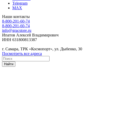
Telegram
MAX
Наши контакты
8-800-201-60-74
8-800-201-60-74
info@gracstore.ru
Ипатов Алексей Владимирович
ИНН 631800813387
г. Самара, ТРК «Космопорт», ул. Дыбенко, 30
Посмотреть все адреса
Найти