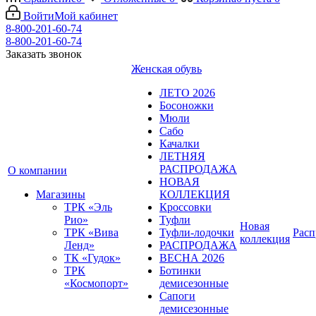
Войти
Мой кабинет
8-800-201-60-74
8-800-201-60-74
Заказать звонок
Женская обувь
ЛЕТО 2026
Босоножки
Мюли
Сабо
Качалки
ЛЕТНЯЯ
РАСПРОДАЖА
О компании
НОВАЯ
Магазины
КОЛЛЕКЦИЯ
ТРК «Эль
Кроссовки
Рио»
Туфли
Новая
ТРК «Вива
Туфли-лодочки
Расп
коллекция
Ленд»
РАСПРОДАЖА
ТК «Гудок»
ВЕСНА 2026
ТРК
Ботинки
«Космопорт»
демисезонные
Сапоги
демисезонные