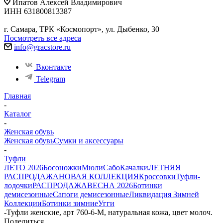
Ипатов Алексей Владимирович
ИНН 631800813387
г. Самара, ТРК «Космопорт», ул. Дыбенко, 30
Посмотреть все адреса
info@gracstore.ru
Вконтакте
Telegram
Главная
-
Каталог
-
Женская обувь
Женская обувь
Сумки и аксессуары
-
Туфли
ЛЕТО 2026
Босоножки
Мюли
Сабо
Качалки
ЛЕТНЯЯ
РАСПРОДАЖА
НОВАЯ КОЛЛЕКЦИЯ
Кроссовки
Туфли-
лодочки
РАСПРОДАЖА
ВЕСНА 2026
Ботинки
демисезонные
Сапоги демисезонные
Ликвидация Зимней
Коллекции
Ботинки зимние
Угги
-
Туфли женские, арт 760-6-M, натуральная кожа, цвет молоч.
Поделиться