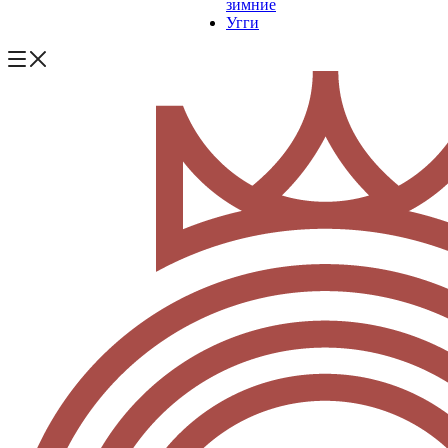
зимние
Угги