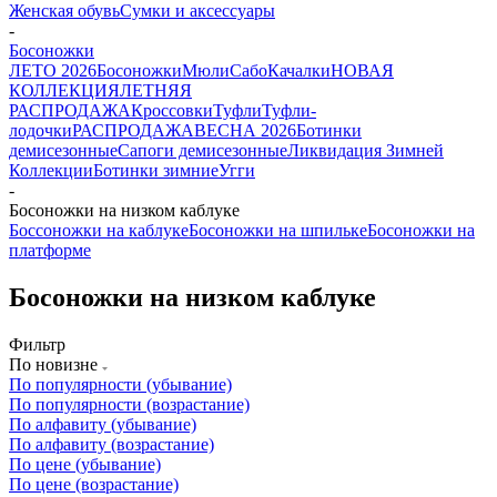
Женская обувь
Сумки и аксессуары
-
Босоножки
ЛЕТО 2026
Босоножки
Мюли
Сабо
Качалки
НОВАЯ
КОЛЛЕКЦИЯ
ЛЕТНЯЯ
РАСПРОДАЖА
Кроссовки
Туфли
Туфли-
лодочки
РАСПРОДАЖА
ВЕСНА 2026
Ботинки
демисезонные
Сапоги демисезонные
Ликвидация Зимней
Коллекции
Ботинки зимние
Угги
-
Босоножки на низком каблуке
Боссоножки на каблуке
Босоножки на шпильке
Босоножки на
платформе
Босоножки на низком каблуке
Фильтр
По новизне
По популярности (убывание)
По популярности (возрастание)
По алфавиту (убывание)
По алфавиту (возрастание)
По цене (убывание)
По цене (возрастание)